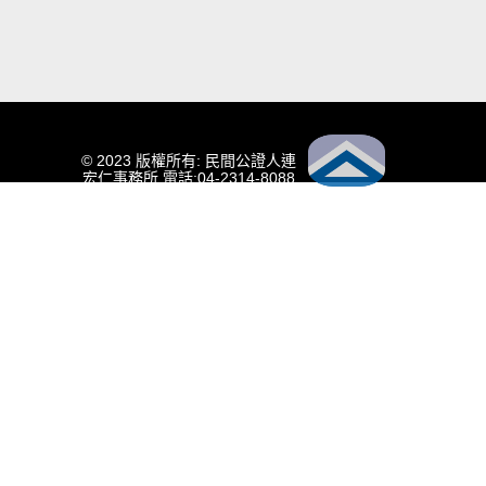
© 2023 版權所有: 民間公證人連
宏仁事務所 電話:04-2314-8088
傳真:04-2314-7641 行動電話：
0932-512-797
服務地址: 台中市西屯區漢口路
一段91號 電子信箱：
hongjen123@yahoo.com.tw