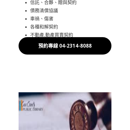
信託、合夥、贈與契約
債務清償協議
車禍、傷害
各種和解契約
不動產,動產買賣契約
預約專線 04-2314-8088