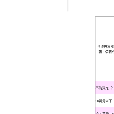
法律行為或
額、價額
不能算定（1
20萬元以下
逾20萬元－