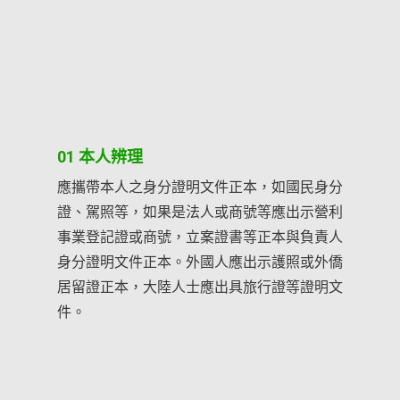
逾14,000萬
逾15,000萬
逾16,000萬
逾17,000萬
01 本人辨理
應攜帶本人之身分證明文件正本，如國民身分
逾18,000萬
證、駕照等，如果是法人或商號等應出示營利
事業登記證或商號，立案證書等正本與負責人
逾19,000
身分證明文件正本。外國人應出示護照或外僑
以下類推
居留證正本，大陸人士應出具旅行證等證明文
婚姻、認領
件。
關係事件（1
公證結婚