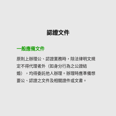
逾5,000萬元
逾6,000萬元
逾7,000萬元
認證文件
逾8,000萬元
一般應備文件
逾9,000萬
原則上辦理公、認證業務時，除法律明文規
定不得代理者外（如身分行為之公證結
逾1億元－11
婚），均得委託他人辦理。辦理時應準備想
要公、認證之文件及相關證件或文書。
逾11,000萬
逾12,000萬
逾13,000萬