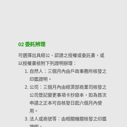
承認、允許或
契約之解除或
02 委託辨理
遺囑全部或一
可選擇出具經公、認證之授權或委託書，或
法律行為之
以授權書檢附下列證明辦理：
同一公證處
自然人：三個月內由戶政事務所核發之
並不增加標
增加，增加部
印鑑證明。
（114）
公司：三個月內由經濟部商業司核發之
公司登記變更事項卡抄錄本，如為首次
密封遺囑完成
申請之正本可自核發日起六個月內使
用。
授權書、催
證書（118）
法人或商號等：由相關機關核發之印鑑
證明。