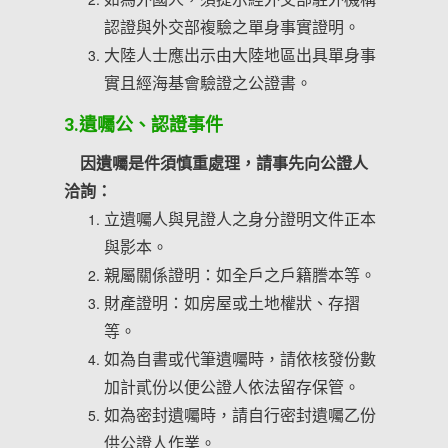
認證與外交部複驗之單身事實證明。
大陸人士應出示由大陸地區出具單身事
實且經海基會驗證之公證書。
3.遺囑公、認證事件
因遺囑是件須慎重處理，請事先向公證人
洽詢：
立遺囑人與見證人之身分證明文件正本
與影本。
親屬關係證明：如全戶之戶籍謄本等。
財產證明：如房屋或土地權狀、存摺
等。
如為自書或代筆遺囑時，請依核發份數
加計貳份以便公證人依法留存保管。
如為密封遺囑時，請自行密封遺囑乙份
供公證人作業。